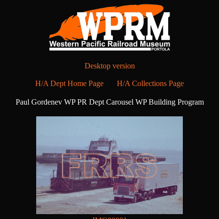
Desktop version
H/A Dept Home Page
|
H/A Collections Page
Paul Gordenev WP PR Dept Carousel WP Building Program